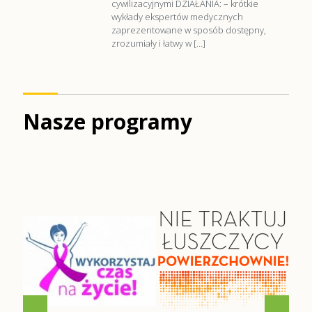
cywilizacyjnymi DZIAŁANIA: – krótkie
wykłady ekspertów medycznych
zaprezentowane w sposób dostępny,
zrozumiały i łatwy w
[…]
Nasze programy