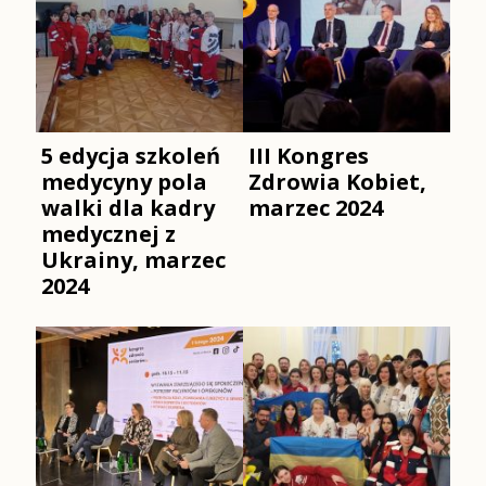
pomo
świadomości społeczeństwa
Stow
i pacjentów o
Przec
wieloaspektowej naturze
Wykl
łuszczycy. W ramach
[…]
[…]
5 edycja szkoleń
III Kongres
medycyny pola
Zdrowia Kobiet,
walki dla kadry
marzec 2024
medycznej z
Ukrainy, marzec
2024