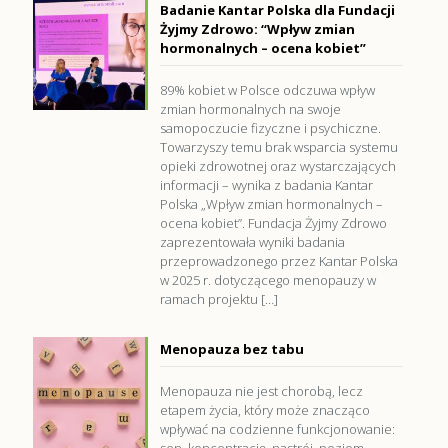
Badanie Kantar Polska dla Fundacji
Żyjmy Zdrowo: “Wpływ zmian
hormonalnych – ocena kobiet”
89% kobiet w Polsce odczuwa wpływ
zmian hormonalnych na swoje
samopoczucie fizyczne i psychiczne.
Towarzyszy temu brak wsparcia systemu
opieki zdrowotnej oraz wystarczających
informacji – wynika z badania Kantar
Polska „Wpływ zmian hormonalnych –
ocena kobiet”. Fundacja Żyjmy Zdrowo
zaprezentowała wyniki badania
przeprowadzonego przez Kantar Polska
w 2025 r. dotyczącego menopauzy w
ramach projektu
[…]
Menopauza bez tabu
Menopauza nie jest chorobą, lecz
etapem życia, który może znacząco
wpływać na codzienne funkcjonowanie: