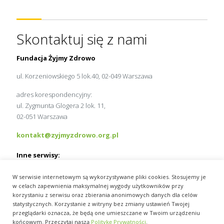
Skontaktuj się z nami
Fundacja Żyjmy Zdrowo
ul. Korzeniowskiego 5 lok.40, 02-049 Warszawa
adres korespondencyjny:
ul. Zygmunta Glogera 2 lok. 11,
02-051 Warszawa
kontakt@zyjmyzdrowo.org.pl
Inne serwisy:
MedExpress.pl
W serwisie internetowym są wykorzystywane pliki cookies. Stosujemy je
Wydawnictwo Slużba Zdrowia
w celach zapewnienia maksymalnej wygody użytkowników przy
pracamedyka.pl
korzystaniu z serwisu oraz zbierania anonimowych danych dla celów
statystycznych. Korzystanie z witryny bez zmiany ustawień Twojej
przeglądarki oznacza, że będą one umieszczane w Twoim urządzeniu
końcowym. Przeczytaj naszą
Politykę Prywatności
.