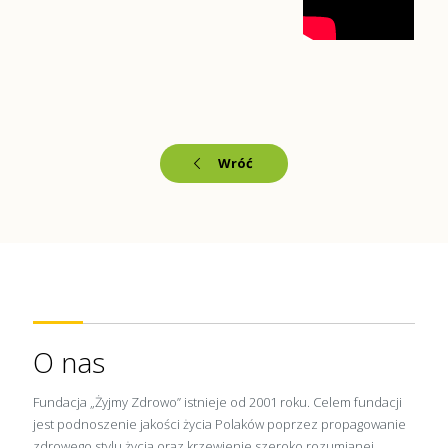
Wróć
O nas
Fundacja „Żyjmy Zdrowo” istnieje od 2001 roku. Celem fundacji
jest podnoszenie jakości życia Polaków poprzez propagowanie
zdrowego stylu życia oraz krzewienie szeroko rozumianej