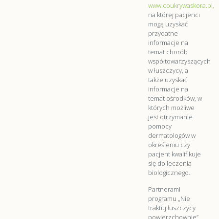
www.coukrywaskora.pl,
na której pacjenci
mogą uzyskać
przydatne
informacje na
temat chorób
współtowarzyszących
w łuszczycy, a
także uzyskać
informacje na
temat ośrodków, w
których możliwe
jest otrzymanie
pomocy
dermatologów w
określeniu czy
pacjent kwalifikuje
się do leczenia
biologicznego.
Partnerami
programu „Nie
traktuj łuszczycy
powierzchownie”