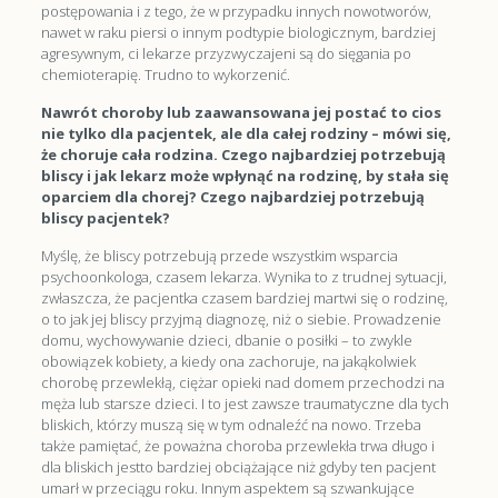
postępowania i z tego, że w przypadku innych nowotworów,
nawet w raku piersi o innym podtypie biologicznym, bardziej
agresywnym, ci lekarze przyzwyczajeni są do sięgania po
chemioterapię. Trudno to wykorzenić.
Nawrót choroby lub zaawansowana jej postać to cios
nie tylko dla pacjentek, ale dla całej rodziny – mówi się,
że choruje cała rodzina. Czego najbardziej potrzebują
bliscy
i jak lekarz może wpłynąć na rodzinę, by stała się
oparciem dla chorej? Czego najbardziej potrzebują
bliscy pacjentek?
Myślę, że bliscy potrzebują przede wszystkim wsparcia
psychoonkologa, czasem lekarza. Wynika to z trudnej sytuacji,
zwłaszcza, że pacjentka czasem bardziej martwi się o rodzinę,
o to jak jej bliscy przyjmą diagnozę, niż o siebie. Prowadzenie
domu, wychowywanie dzieci, dbanie o posiłki – to zwykle
obowiązek kobiety, a kiedy ona zachoruje, na jakąkolwiek
chorobę przewlekłą, ciężar opieki nad domem przechodzi na
męża lub starsze dzieci. I to jest zawsze traumatyczne dla tych
bliskich, którzy muszą się w tym odnaleźć na nowo. Trzeba
także pamiętać, że poważna choroba przewlekła trwa długo i
dla bliskich jestto bardziej obciążające niż gdyby ten pacjent
umarł w przeciągu roku. Innym aspektem są szwankujące