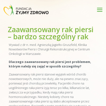
Zaawansowany rak piersi
– bardzo szczególny rak
Wywiad z dr n. med. Agnieszką Jagiełło-Gruszfeld, Klinika
Nowotworów Piersi i Chirurgii Rekonstrukcyjnej w Centrum
Onkologii w Warszawie.
Dlaczego zaawansowany rak piersi jest problemem,
którym należy się zająć w sposób szczególny?
Zaawansowany rak piersi stanowi wyjątek wśród chorób
nowotworowych, może nie duży, ale na pewno znaczący,
ponieważ jest chorobą przewlekłą. Pacjentki chore na
uogólnionego raka piersi żyją teraz po kilka, kilkanaście lat,
zwłaszcza w przypadku, kiedy mają raka piersi
hormonozależnego. Niestety kobiety chore na
zaawansowanego raka piersi są słabo akceptowane przez
społeczeństwo. Pacjentki często spotykają się z sytuacją, w