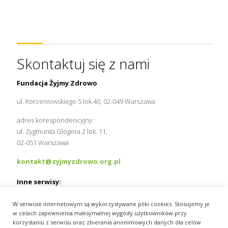
Skontaktuj się z nami
Fundacja Żyjmy Zdrowo
ul. Korzeniowskiego 5 lok.40, 02-049 Warszawa
adres korespondencyjny:
ul. Zygmunta Glogera 2 lok. 11,
02-051 Warszawa
kontakt@zyjmyzdrowo.org.pl
Inne serwisy:
MedExpress.pl
W serwisie internetowym są wykorzystywane pliki cookies. Stosujemy je
Wydawnictwo Slużba Zdrowia
w celach zapewnienia maksymalnej wygody użytkowników przy
pracamedyka.pl
korzystaniu z serwisu oraz zbierania anonimowych danych dla celów