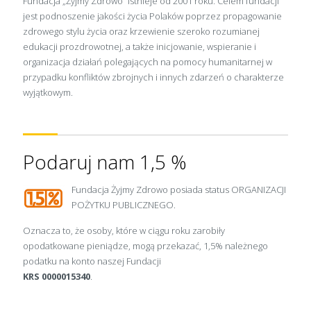
Fundacja „Żyjmy Zdrowo” istnieje od 2001 roku. Celem fundacji
jest podnoszenie jakości życia Polaków poprzez propagowanie
zdrowego stylu życia oraz krzewienie szeroko rozumianej
edukacji prozdrowotnej, a także inicjowanie, wspieranie i
organizacja działań polegających na pomocy humanitarnej w
przypadku konfliktów zbrojnych i innych zdarzeń o charakterze
wyjątkowym.
Podaruj nam 1,5 %
Fundacja Żyjmy Zdrowo posiada status ORGANIZACJI
POŻYTKU PUBLICZNEGO.
Oznacza to, że osoby, które w ciągu roku zarobiły
opodatkowane pieniądze, mogą przekazać, 1,5% należnego
podatku na konto naszej Fundacji
KRS 0000015340
.