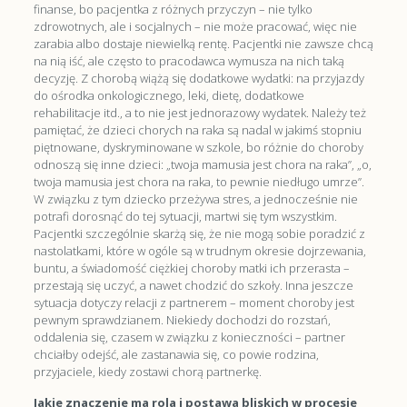
finanse, bo pacjentka z różnych przyczyn – nie tylko
zdrowotnych, ale i socjalnych – nie może pracować, więc nie
zarabia albo dostaje niewielką rentę. Pacjentki nie zawsze chcą
na nią iść, ale często to pracodawca wymusza na nich taką
decyzję. Z chorobą wiążą się dodatkowe wydatki: na przyjazdy
do ośrodka onkologicznego, leki, dietę, dodatkowe
rehabilitacje itd., a to nie jest jednorazowy wydatek. Należy też
pamiętać, że dzieci chorych na raka są nadal w jakimś stopniu
piętnowane, dyskryminowane w szkole, bo różnie do choroby
odnoszą się inne dzieci: „twoja mamusia jest chora na raka”, „o,
twoja mamusia jest chora na raka, to pewnie niedługo umrze”.
W związku z tym dziecko przeżywa stres, a jednocześnie nie
potrafi dorosnąć do tej sytuacji, martwi się tym wszystkim.
Pacjentki szczególnie skarżą się, że nie mogą sobie poradzić z
nastolatkami, które w ogóle są w trudnym okresie dojrzewania,
buntu, a świadomość ciężkiej choroby matki ich przerasta –
przestają się uczyć, a nawet chodzić do szkoły. Inna jeszcze
sytuacja dotyczy relacji z partnerem – moment choroby jest
pewnym sprawdzianem. Niekiedy dochodzi do rozstań,
oddalenia się, czasem w związku z konieczności – partner
chciałby odejść, ale zastanawia się, co powie rodzina,
przyjaciele, kiedy zostawi chorą partnerkę.
Jakie znaczenie ma rola i postawa bliskich w procesie