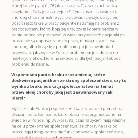
której ludzie pytają” „O! Jak się czujesz?”, a w oczach widzą
zapytanie: „To ty jeszcze żyjesz?”. Tymczasem człowiek z tą
chorobą chce normalnie żyć, pracować i cieszyć się życiem.
Dość często także w pracy pacjentki natrafiają na problem z
pracodawcami, którzy boją się o to, czy ta kobieta będzie w
stanie normalnie pracować. W wielu przypadkach pacjentki po
prostu nie są dopuszczane do pracy, muszą ukrywać swoją
chorobę, albo liczą się z problemami po jej ujawnieniu. I
oczywiście, jak zwykle w Polsce, problemem jest dostęp do
niektórych leków, które na świecie są dla tych pacjentek bez
problemu dostępne.
Wspomniała pani o braku zrozumienia, które
doskwiera pacjentkom ze strony społeczeństwa, czy to
wynika z braku edukacji społeczeństwa na temat
przewlekłej choroby jaką jest zaawansowany rak
piersi?
Myślę, że tak. Edukacja społeczeństwa jest bardzo potrzebna.
Uważam, że te kampanie, które obecnie są organizowane na
świecie i w Polsce, np „Wykorzystaj czas na życie”, mają właśnie
na celu przekonanie społeczeństwa, że chorzy na raka po
prostu żyją i mogą normalnie funkcjonować w społeczeństwie,
jak to robili do czasu zachorowania.