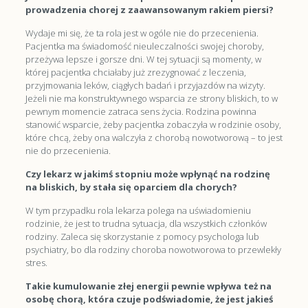
prowadzenia chorej
z zaawansowanym rakiem piersi?
Wydaje mi się, że ta rola jest w ogóle nie do przecenienia.
Pacjentka ma świadomość nieuleczalności swojej choroby,
przeżywa lepsze i gorsze dni. W tej sytuacji są momenty, w
której pacjentka chciałaby już zrezygnować z leczenia,
przyjmowania leków, ciągłych badań i przyjazdów na wizyty.
Jeżeli nie ma konstruktywnego wsparcia ze strony bliskich, to w
pewnym momencie zatraca sens życia. Rodzina powinna
stanowić wsparcie, żeby pacjentka zobaczyła w rodzinie osoby,
które chcą, żeby ona walczyła z chorobą nowotworową – to jest
nie do przecenienia.
Czy lekarz w jakimś stopniu może wpłynąć na rodzinę
na bliskich, by stała się oparciem dla chorych?
W tym przypadku rola lekarza polega na uświadomieniu
rodzinie, że jest to trudna sytuacja, dla wszystkich członków
rodziny. Zaleca się skorzystanie z pomocy psychologa lub
psychiatry, bo dla rodziny choroba nowotworowa to przewlekły
stres.
Takie kumulowanie złej energii pewnie wpływa też na
osobę chorą, która czuje podświadomie, że jest jakieś