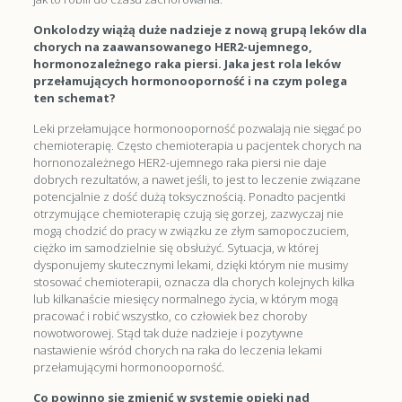
Onkolodzy wiążą duże nadzieje z nową grupą leków dla
chorych na zaawansowanego HER2-ujemnego,
hormonozależnego raka piersi. Jaka jest rola leków
przełamujących hormonooporność i na czym polega
ten schemat?
Leki przełamujące hormonooporność pozwalają nie sięgać po
chemioterapię. Często chemioterapia u pacjentek chorych na
hornonozależnego HER2-ujemnego raka piersi nie daje
dobrych rezultatów, a nawet jeśli, to jest to leczenie związane
potencjalnie z dość dużą toksycznością. Ponadto pacjentki
otrzymujące chemioterapię czują się gorzej, zazwyczaj nie
mogą chodzić do pracy w związku ze złym samopoczuciem,
ciężko im samodzielnie się obsłużyć. Sytuacja, w której
dysponujemy skutecznymi lekami, dzięki którym nie musimy
stosować chemioterapii, oznacza dla chorych kolejnych kilka
lub kilkanaście miesięcy normalnego życia, w którym mogą
pracować i robić wszystko, co człowiek bez choroby
nowotworowej. Stąd tak duże nadzieje i pozytywne
nastawienie wśród chorych na raka do leczenia lekami
przełamującymi hormonooporność.
Co powinno się zmienić w systemie opieki nad