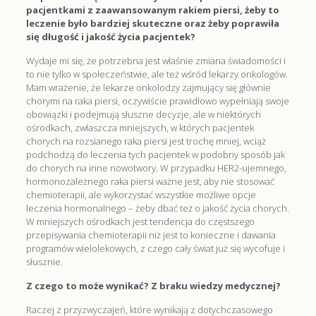
pacjentkami z zaawansowanym rakiem piersi, żeby to
leczenie było bardziej skuteczne oraz żeby poprawiła
się długość i jakość życia pacjentek?
Wydaje mi się, że potrzebna jest właśnie zmiana świadomości i
to nie tylko w społeczeństwie, ale też wśród lekarzy onkologów.
Mam wrażenie, że lekarze onkolodzy zajmujący się głównie
chorymi na raka piersi, oczywiście prawidłowo wypełniają swoje
obowiązki i podejmują słuszne decyzje, ale w niektórych
ośrodkach, zwłaszcza mniejszych, w których pacjentek
chorych na rozsianego raka piersi jest trochę mniej, wciąż
podchodzą do leczenia tych pacjentek w podobny sposób jak
do chorych na inne nowotwory. W przypadku HER2-ujemnego,
hormonozależnego raka piersi ważne jest, aby nie stosować
chemioterapii, ale wykorzystać wszystkie możliwe opcje
leczenia hormonalnego – żeby dbać też o jakość życia chorych.
W mniejszych ośrodkach jest tendencja do częstszego
przepisywania chemioterapii niż jest to konieczne i dawania
programów wielolekowych, z czego cały świat już się wycofuje i
słusznie.
Z czego to może wynikać? Z braku wiedzy medycznej?
Raczej z przyzwyczajeń, które wynikają z dotychczasowego