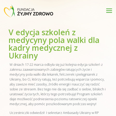
V edycja szkoleń z
medycyny pola walki dla
kadry medycznej z
Ukrainy
W dniach 17-22 marca odbyła się już kolejna edycja szkoleń z
zakresu zaawansowanych zabiegów ratujących życie i
medycyny pola walki dla lekarek, felczerek i pielęgniarek z
Ukrainy, bo Ci, którzy ratują, też potrzebują wsparcia i pomocy,
aby zawsze mieć zasoby, źródło energii i nauczyć się radzić
sobie ze stresem. Bez tego nie da się zadbać o siebie, bliskich i
uratować życia tych, którzy tego potrzebują! Program szkoleń
daje możliwość podniesienia poziomu ratowniczej opieki
medycznej, aby pomóc poszkodowanym podczas wojny!
Uczestniczki odwiedził I sekretarz Ambasady Ukrainy w RP