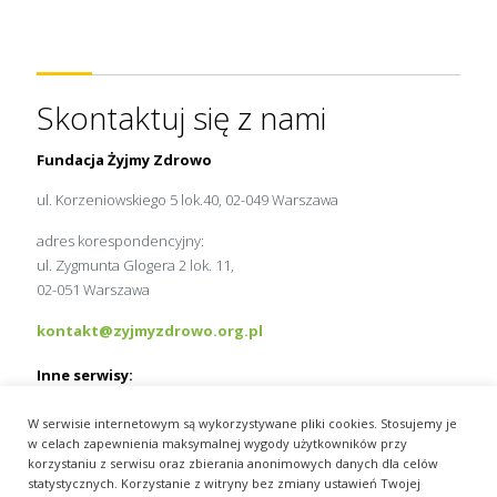
Skontaktuj się z nami
Fundacja Żyjmy Zdrowo
ul. Korzeniowskiego 5 lok.40, 02-049 Warszawa
adres korespondencyjny:
ul. Zygmunta Glogera 2 lok. 11,
02-051 Warszawa
kontakt@zyjmyzdrowo.org.pl
Inne serwisy:
MedExpress.pl
W serwisie internetowym są wykorzystywane pliki cookies. Stosujemy je
Wydawnictwo Slużba Zdrowia
w celach zapewnienia maksymalnej wygody użytkowników przy
pracamedyka.pl
korzystaniu z serwisu oraz zbierania anonimowych danych dla celów
statystycznych. Korzystanie z witryny bez zmiany ustawień Twojej