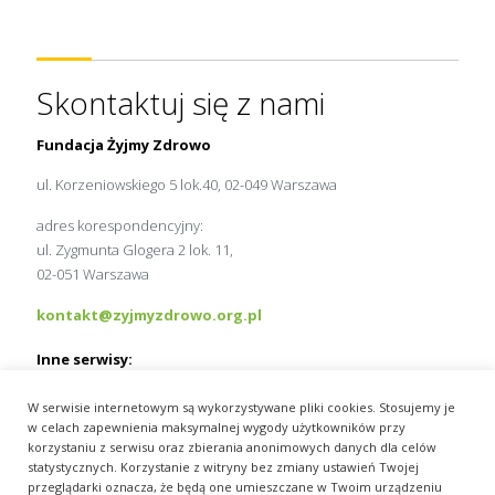
Skontaktuj się z nami
Fundacja Żyjmy Zdrowo
ul. Korzeniowskiego 5 lok.40, 02-049 Warszawa
adres korespondencyjny:
ul. Zygmunta Glogera 2 lok. 11,
02-051 Warszawa
kontakt@zyjmyzdrowo.org.pl
Inne serwisy:
MedExpress.pl
W serwisie internetowym są wykorzystywane pliki cookies. Stosujemy je
Wydawnictwo Slużba Zdrowia
w celach zapewnienia maksymalnej wygody użytkowników przy
pracamedyka.pl
korzystaniu z serwisu oraz zbierania anonimowych danych dla celów
statystycznych. Korzystanie z witryny bez zmiany ustawień Twojej
przeglądarki oznacza, że będą one umieszczane w Twoim urządzeniu