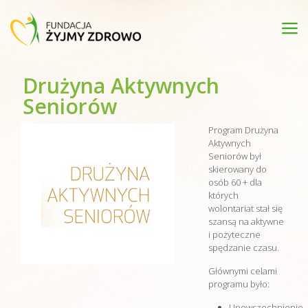
Drużyna Aktywnych
Seniorów
Program Drużyna
Aktywnych
Seniorów był
skierowany do
osób 60 + dla
których
wolontariat stał się
szansą na aktywne
i pożyteczne
spędzanie czasu.
Głównymi celami
programu było:
Upowszechnienie