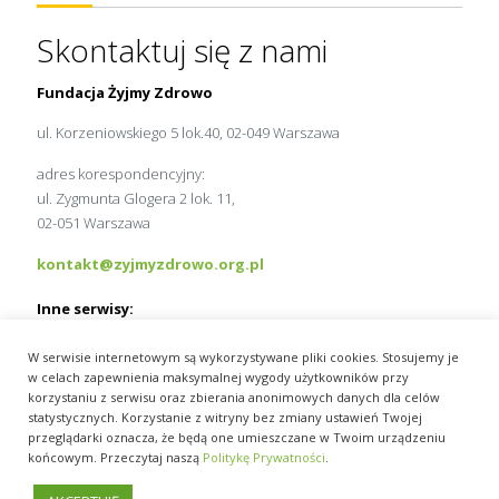
Skontaktuj się z nami
Fundacja Żyjmy Zdrowo
ul. Korzeniowskiego 5 lok.40, 02-049 Warszawa
adres korespondencyjny:
ul. Zygmunta Glogera 2 lok. 11,
02-051 Warszawa
kontakt@zyjmyzdrowo.org.pl
Inne serwisy:
MedExpress.pl
W serwisie internetowym są wykorzystywane pliki cookies. Stosujemy je
Wydawnictwo Slużba Zdrowia
w celach zapewnienia maksymalnej wygody użytkowników przy
pracamedyka.pl
korzystaniu z serwisu oraz zbierania anonimowych danych dla celów
statystycznych. Korzystanie z witryny bez zmiany ustawień Twojej
przeglądarki oznacza, że będą one umieszczane w Twoim urządzeniu
końcowym. Przeczytaj naszą
Politykę Prywatności
.