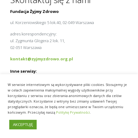
Fundacja Żyjmy Zdrowo
ul. Korzeniowskiego 5 lok.40, 02-049 Warszawa
adres korespondencyjny:
ul. Zygmunta Glogera 2 lok. 11,
02-051 Warszawa
kontakt@zyjmyzdrowo.org.pl
Inne serwisy:
MedExpress.pl
W serwisie internetowym są wykorzystywane pliki cookies. Stosujemy je
Wydawnictwo Slużba Zdrowia
w celach zapewnienia maksymalnej wygody użytkowników przy
pracamedyka.pl
korzystaniu z serwisu oraz zbierania anonimowych danych dla celów
statystycznych. Korzystanie z witryny bez zmiany ustawień Twojej
przeglądarki oznacza, że będą one umieszczane w Twoim urządzeniu
końcowym. Przeczytaj naszą
Politykę Prywatności
.
AKCEPTUJĘ