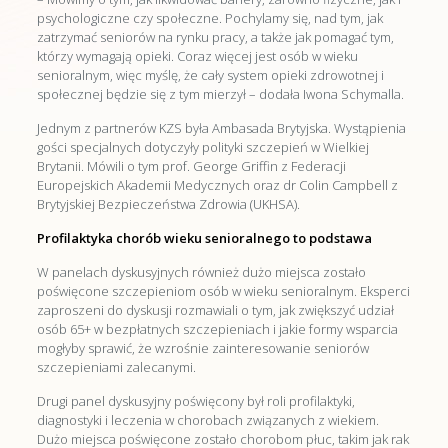
psychologiczne czy społeczne. Pochylamy się, nad tym, jak
zatrzymać seniorów na rynku pracy, a także jak pomagać tym,
którzy wymagają opieki. Coraz więcej jest osób w wieku
senioralnym, więc myślę, że cały system opieki zdrowotnej i
społecznej będzie się z tym mierzył – dodała Iwona Schymalla.
Jednym z partnerów KZS była Ambasada Brytyjska. Wystąpienia
gości specjalnych dotyczyły polityki szczepień w Wielkiej
Brytanii. Mówili o tym prof. George Griffin z Federacji
Europejskich Akademii Medycznych oraz dr Colin Campbell z
Brytyjskiej Bezpieczeństwa Zdrowia (UKHSA).
Profilaktyka chorób wieku senioralnego to podstawa
W panelach dyskusyjnych również dużo miejsca zostało
poświęcone szczepieniom osób w wieku senioralnym. Eksperci
zaproszeni do dyskusji rozmawiali o tym, jak zwiększyć udział
osób 65+ w bezpłatnych szczepieniach i jakie formy wsparcia
mogłyby sprawić, że wzrośnie zainteresowanie seniorów
szczepieniami zalecanymi.
Drugi panel dyskusyjny poświęcony był roli profilaktyki,
diagnostyki i leczenia w chorobach związanych z wiekiem.
Dużo miejsca poświęcone zostało chorobom płuc, takim jak rak