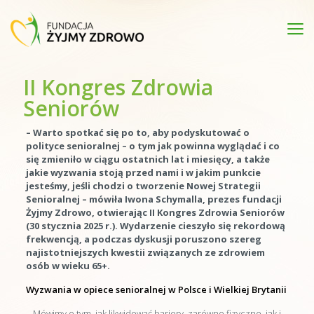
II Kongres Zdrowia
Seniorów
– Warto spotkać się po to, aby podyskutować o
polityce senioralnej – o tym jak powinna wyglądać i co
się zmieniło w ciągu ostatnich lat i miesięcy, a także
jakie wyzwania stoją przed nami i w jakim punkcie
jesteśmy, jeśli chodzi o tworzenie Nowej Strategii
Senioralnej – mówiła Iwona Schymalla, prezes fundacji
Żyjmy Zdrowo, otwierając II Kongres Zdrowia Seniorów
(30 stycznia 2025 r.). Wydarzenie cieszyło się rekordową
frekwencją, a podczas dyskusji poruszono szereg
najistotniejszych kwestii związanych ze zdrowiem
osób w wieku 65+.
Wyzwania w opiece senioralnej w Polsce i Wielkiej Brytanii
– Mówimy o tym, jak likwidować bariery, zarówno fizyczne, jak i