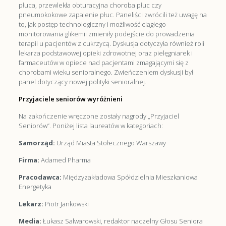
płuca, przewlekła obturacyjna choroba płuc czy
pneumokokowe zapalenie płuc. Paneliści zwrócili też uwagę na
to, jak postęp technologiczny i możliwość ciągłego
monitorowania glikemii zmieniły podejście do prowadzenia
terapii u pacjentów z cukrzycą. Dyskusja dotyczyła również roli
lekarza podstawowej opieki zdrowotnej oraz pielęgniarek i
farmaceutów w opiece nad pacjentami zmagającymi się z
chorobami wieku senioralnego. Zwieńczeniem dyskusji był
panel dotyczący nowej polityki senioralnej.
Przyjaciele seniorów wyróżnieni
Na zakończenie wręczone zostały nagrody „Przyjaciel
Seniorów”. Poniżej lista laureatów w kategoriach:
Samorząd:
Urząd Miasta Stołecznego Warszawy
Firma:
Adamed Pharma
Pracodawca:
Międzyzakładowa Spółdzielnia Mieszkaniowa
Energetyka
Lekarz:
Piotr Jankowski
Media:
Łukasz Salwarowski, redaktor naczelny Głosu Seniora