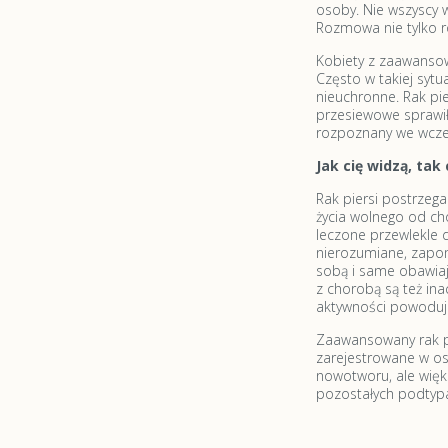
osoby. Nie wszyscy 
Rozmowa nie tylko r
Kobiety z zaawansow
Często w takiej sytu
nieuchronne. Rak pie
przesiewowe sprawiły
rozpoznany we wcze
Jak cię widzą, tak
Rak piersi postrzeg
życia wolnego od ch
leczone przewlekle d
nierozumiane, zapom
sobą i same obawiają
z chorobą są też in
aktywności powoduje,
Zaawansowany rak pie
zarejestrowane w os
nowotworu, ale więk
pozostałych podtyp