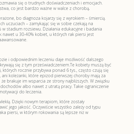
 rozmawia się o trudnych doświadczeniach i emocjach.
stwa, co jest bardzo ważne w walce z chorobą
.
ażone, bo diagnoza kojarzy się z wyrokiem – śmiercią.
oich uczuciach – zamykając się w sobie czekają na
% w stadium rozsiewu. Działania edukacyjne i badania
 nawet u 30-40% kobiet, u których rak piersi jest
zaawansowane.
nozie i odpowiednim leczeniu daje możliwość dalszego
okrywają się z tym przeświadczeniem.Te kobiety muszą być
 których rocznie przybywa ponad 6 tys., często czują się
ani koleżanki, które epizod pierwszej choroby mają za
że brakuje im wsparcia ze strony najbliższych. W związku
dochodów albo nawet z utratą pracy. Takie ograniczenie
motywacji do leczenia.
wlekłą. Dzięki nowym terapiom, które zostały
ić jego jakość. Oczywiście wszystko zależy od typu
a piersi, w którym rokowania są lepsze niż w