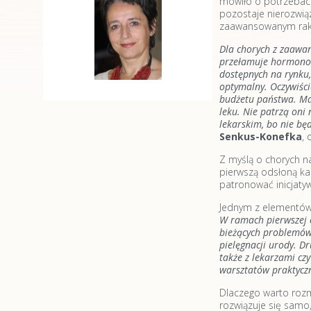
mówiło o potrzebach
pozostaje nierozwią
zaawansowanym raki
Dla chorych z zaawa
przełamuje hormonoop
dostępnych na rynku,
optymalny. Oczywiści
budżetu państwa. Mam 
leku. Nie patrzą oni
lekarskim, bo nie bę
Senkus-Konefka
, 
Z myślą o chorych n
pierwszą odsłoną ka
patronować inicjatyw
Jednym z elementów k
W ramach pierwszej e
bieżących problemów 
pielęgnacji urody. D
także z lekarzami cz
warsztatów praktyczn
Dlaczego warto rozma
rozwiązuje się samo,