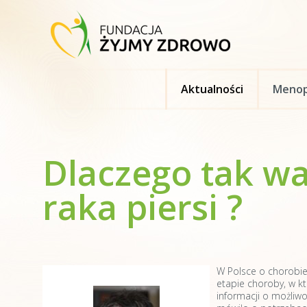
Aktualności
Menop
Dlaczego tak w
raka piersi ?
W Polsce o chorobie
etapie choroby, w k
informacji o możliw