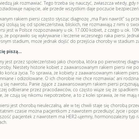
wiedzą jak rozmawiać. Tego trzeba się nauczyć, zwłaszcza wtedy, gdy
ozładowuje napięcie, ale przede wszystkim daje poczucie bezpieczeń
anym rakiem piersi często słysząc diagnozę „ma Pani nawrót” są przer
acji izolują się od społeczeństwa, bliskich, nie rozmawiają z nimi o sw
rsi jest w Polsce rozpoznawany u ok. 17.000 kobiet, z czego u ok. 10
, że poprawiło się wykrywanie i leczenie wczesnego raka piersi. Jednak
snym stadium, może jednak dojść do przejścia choroby w stadium 
 cię piszą…
any jest przez społeczeństwo jako choroba, która po pierwotnej diag
oroby. Niestety historie kobiet z zaawansowanym rakiem piersi nie p
o końca życia. To sprawia, że kobiety z zaawansowanym rakiem piersi,
niane i odizolowane. O ich chorobie nie chce rozmawiać ani rodzina, 
 się nawrotu. Panie żyjące z zaawansowanym rakiem piersi przyznają, 
aczej odbierane przez pracodawców, co często wiąże się ze spadkiem 
 że czują się nikomu niepotrzebne, a to z kolei sprawia, że nie mają 
rsi jest chorobą nieuleczalną, ale w tej chwili staje się chorobą prze
tatnim czasie można pacjentkom z nawrotem przedłużyć życie i popraw
szość pacjentek z nawrotem ma HER2-ujemny, hormonozależny typ rak
ach.