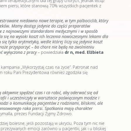
mi terapeutycznymi dla tej grupy chorych, jednak wciąż
m piersi, które stanowią 70% wszystkich pacjentek z
trowane niedawno nowe terapie, w tym palbociclib, który
leków. Mamy dostęp jedynie do części preparatów
dnie z najnowszymi standardami medycznymi i w sposób
a się na wysoki koszt ich leczenia nowoczesnymi lekami dla
ię tylko arytmetyką, wedle której liczy się jedynie koszt
może przysporzyć – bo chore nie będą na zwolnieniu
yć wyłączona z pracy
– powiedziała
dr n, med. Elżbieta
ampania „Wykorzystaj czas na życie”. Patronat nad
 roku Pani Prezydentowa również zgodziła się
aktywnie spędzać czas i co robić, aby oderwać się od
afii i uczestniczyły w warsztacie poświęconym modzie i
hodzi o komunikację pacjentów z rodzinami, bliskimi, ale
wansowanego raka piersi. Spotkania mają charakter
ymalla, prezes Fundacji Żyjmy Zdrowo.
ej bolesne, jeśli pozostają w ukryciu. Poza tym nic nie
przeżywanych emocji zarówno u pacjentki, jak i u bliskiej