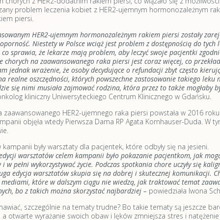
 chorych z HER2-dodatnim rakiem piersi, co wiązało się z możliwościa
zany problem leczenia kobiet z HER2-ujemnym hormonozależnym rakie
em piersi.
nsowanym HER2-ujemnym hormonozależnym rakiem piersi zostały zarejes
orność. Niestety w Polsce wciąż jest problem z dostępnością do tych 
 co sprawia, że lekarze mają problem, aby leczyć swoje pacjentki zgo
e chorych na zaawansowanego raka piersi jest coraz więcej, co przekład
jednak wrażenie, że osoby decydujące o refundacji zbyt często kierują s
 na realne oszczędności, których powszechne zastosowanie takiego leku 
dzie się nimi musiała zajmować rodzina, która przez to także mogłaby b
onkolog kliniczny Uniwersyteckiego Centrum Klinicznego w Gdańsku.
a zaawansowanego HER2-ujemnego raka piersi powstała w 2016 roku k
mpanii objęła wtedy Pierwsza Dama RP Agata Kornhauser-Duda. W tym
ie.
ampanii były warsztaty dla pacjentek, które odbyły się na jesieni.
dycji warsztatów celem kampanii było pokazanie pacjentkom, jak mogą 
i w pełni wykorzystywać życie. Podczas spotkania chore uczyły się kaligr
ruga edycja warsztatów skupia się na dobrej i skutecznej komunikacji. C
y mediami, które w dalszym ciągu nie wiedzą, jak traktować temat zaa
ych, bo z takich można skorzystać najbardziej –
powiedziała Iwona Sch
wiać, szczególnie na tematy trudne? Bo takie tematy są jeszcze bardzi
 a otwarte wyrażanie swoich obaw i lęków zmniejsza stres i natężenie 