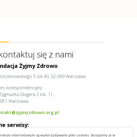
kontaktuj się z nami
ndacja Żyjmy Zdrowo
 Korzeniowskiego 5 lok.40, 02-049 Warszawa
res korespondencyjny:
 Zygmunta Glogera 2 lok. 11,
-051 Warszawa
ntakt@zyjmyzdrowo.org.pl
ne serwisy:
dExpress.pl
erwisie internetowym są wykorzystywane pliki cookies. Stosujemy je w