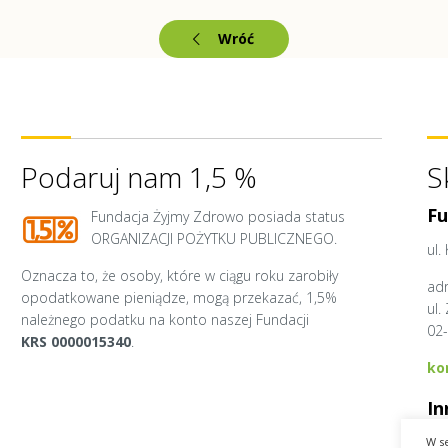
Wróć
Podaruj nam 1,5 %
S
Fu
Fundacja Żyjmy Zdrowo posiada status
ORGANIZACJI POŻYTKU PUBLICZNEGO.
ul.
Oznacza to, że osoby, które w ciągu roku zarobiły
ad
opodatkowane pieniądze, mogą przekazać, 1,5%
ul.
należnego podatku na konto naszej Fundacji
02
KRS 0000015340
.
ko
In
Me
W s