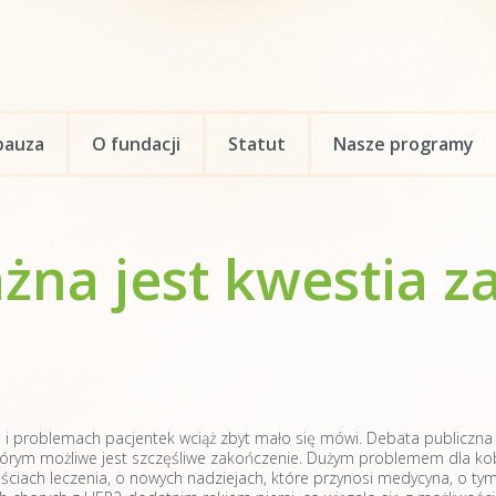
auza
O fundacji
Statut
Nasze programy
ażna jest kwestia
 i problemach pacjentek wciąż zbyt mało się mówi. Debata publiczna 
tórym możliwe jest szczęśliwe zakończenie. Dużym problemem dla kob
ościach leczenia, o nowych nadziejach, które przynosi medycyna, o ty